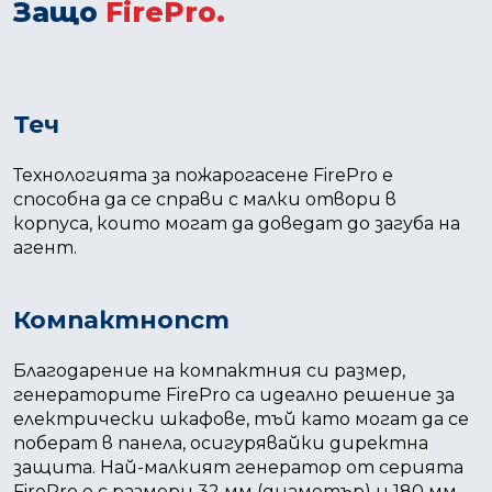
Защо
FirePro.
Теч
Технологията за пожарогасене FirePro е
способна да се справи с малки отвори в
корпуса, които могат да доведат до загуба на
агент.
Компактнопст
Благодарение на компактния си размер,
генераторите FirePro са идеално решение за
електрически шкафове, тъй като могат да се
поберат в панела, осигурявайки директна
защита. Най-малкият генератор от серията
FirePro е с размери 32 мм (диаметър) и 180 мм