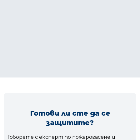
Готови ли сте да се
защитите?
Говорете с експерт по пожарогасене и