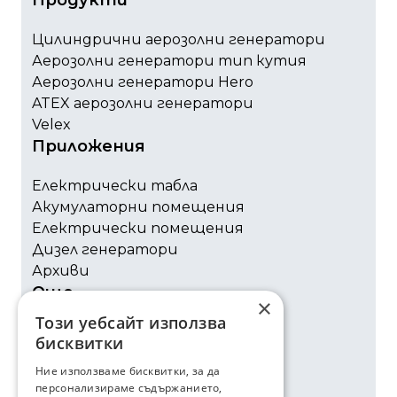
Продукти
Цилиндрични аерозолни генератори
Аерозолни генератори тип кутия
Аерозолни генератори Hero
ATEX аерозолни генератори
Velex
Приложения
Електрически табла
Акумулаторни помещения
Електрически помещения
Дизел генератори
Архиви
Още
×
Този уебсайт използва
Сертификати
бисквитки
Околна среда
Ние използваме бисквитки, за да
За нас
персонализираме съдържанието,
Контакти