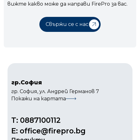
вижте какво може да направи FirePro за вас.
Свържи се с нас
гр.София
гр. София, ул. Андрей Германов 7
Покажи на картата
T: 0887100112
Е: office@firepro.bg