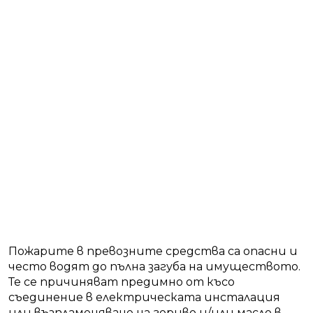
Пожарите в превозните средства са опасни и
често водят до пълна загуба на имуществото.
Те се причиняват предимно от късо
съединение в електрическата инсталация
или възпламеняване на гориво и/или масло в