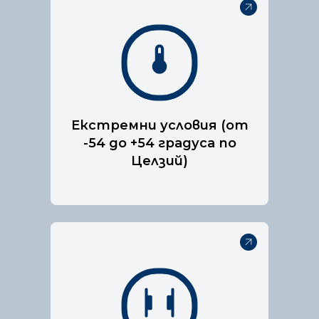
Нашата технология за
пожарогасене е специално
разработена, за да е
подходяща за електрически
Екстремни условия (от
табла.
-54 до +54 градуса по
Целзий)
Нашата технология за
пожарогасене е специално