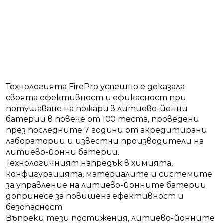
Технологията FirePro успешно е доказала
своята ефективност и ефикасност при
потушаване на пожари в литиево-йонни
батерии в повече от 100 теста, проведени
през последните 7 години от акредитирани
лаборатории и известни производители на
литиево-йонни батерии.
Технологичният напредък в химията,
конфигурацията, материалите и системите
за управление на литиево-йонните батерии
допринесе за повишена ефективност и
безопасност.
Въпреки тези постижения, литиево-йонните