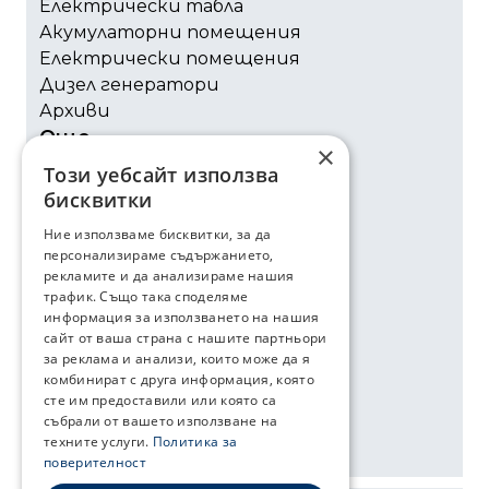
Електрически табла
Акумулаторни помещения
Електрически помещения
Дизел генератори
Архиви
Още
×
Този уебсайт използва
Сертификати
бисквитки
Околна среда
Ние използваме бисквитки, за да
За нас
персонализираме съдържанието,
Контакти
рекламите и да анализираме нашия
Социални мрежи
трафик. Също така споделяме
информация за използването на нашия
сайт от ваша страна с нашите партньори
Youtube
за реклама и анализи, които може да я
Facebook
комбинират с друга информация, която
Instagram
сте им предоставили или която са
събрали от вашето използване на
техните услуги.
Политика за
поверителност