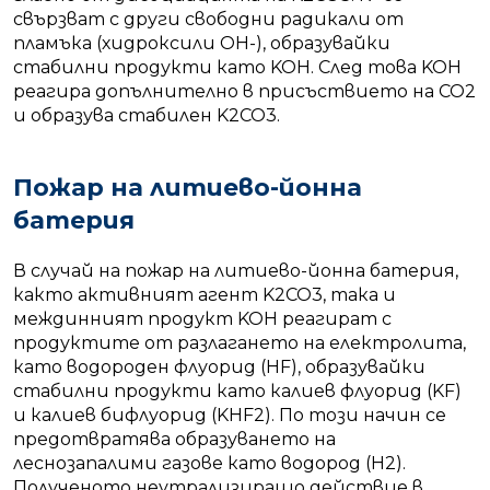
свързват с други свободни радикали от
пламъка (хидроксили OH-), образувайки
стабилни продукти като KOH. След това KOH
реагира допълнително в присъствието на CO2
и образува стабилен K2CO3.
Пожар на литиево-йонна
батерия
В случай на пожар на литиево-йонна батерия,
както активният агент K2CO3, така и
междинният продукт KOH реагират с
продуктите от разлагането на електролита,
като водороден флуорид (HF), образувайки
стабилни продукти като калиев флуорид (KF)
и калиев бифлуорид (KHF2). По този начин се
предотвратява образуването на
леснозапалими газове като водород (H2).
Полученото неутрализиращо действие в