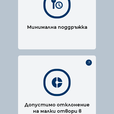
пожарогасене е специално
разработена, за да е
подходяща за електрически
табла.
Минимална поддръжка
Нашата технология за
пожарогасене е специално
разработена, за да е
подходяща за електрически
Допустимо отклонение
табла.
на малки отвори в