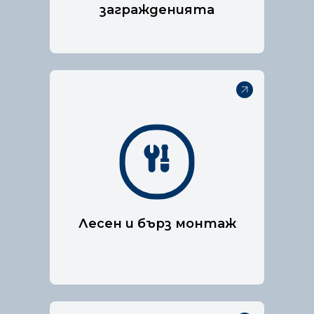
загражденията
Нашата технология за
пожарогасене е специално
разработена, за да е
подходяща за електрически
табла.
Лесен и бърз монтаж