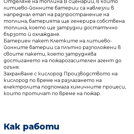
Отделяне на топлина В сценарий, в който
литиево-йонните батерии са навлезли в
напреднал етап на разпространение на
топлина, батерията ще генерира собствена
топлина, което ще затрудни достатъчно
бързото ѝ охлаждане.
Батериен пакет Клетките на литиево-
йонните батерии са плътно разположени в
своите пакети, което затруднява
достигането на пожарогасителен агент до
огъня.
Захранване с кислород Производството на
кислород по време на разлагането на
електролита подпомага химичните процеси,
които протичат по време на пожар.
Как работи