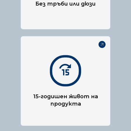
Без тръби или дюзи
Нашата технология за
пожарогасене е специално
разработена, за да е
подходяща за електрически
табла.
15-годишен живот на
продукта