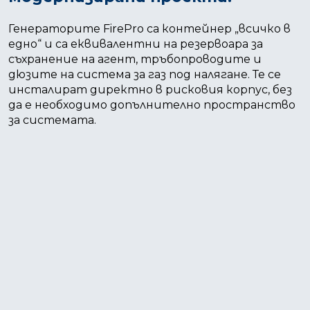
Генераторите FirePro са контейнер „всичко в
едно“ и са еквивалентни на резервоара за
съхранение на агент, тръбопроводите и
дюзите на система за газ под налягане. Те се
инсталират директно в рисковия корпус, без
да е необходимо допълнително пространство
за системата.