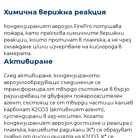
Химична верижна реакция
Кондензираният аерозол FirePro потушава
пожара, като прекъсва химичните верижни
реакции, които протичат в пламъка, а не чрез
охлаждане и/или изчерпване на кислорода в
камерата.
Активиране
След активиране, кондензираното
аерозолообразуващо съединение се
трансформира от твърдо състояние в бързо
разширяващ се двуфазен пожарогасителен
агент; състоящ се от твърди частици калиев
карбонат K2CO3 (активният агент),
суспендирани в газ-носител. Когато
кондензираният аерозол достигне и реагира с
пламъка, калиевите радикали (K*) се образуват
главно от дисоциацията на K2CO3. K* се