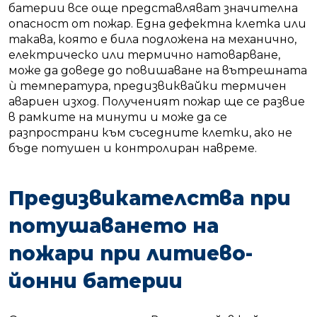
батерии все още представляват значителна
опасност от пожар. Една дефектна клетка или
такава, която е била подложена на механично,
електрическо или термично натоварване,
може да доведе до повишаване на вътрешната
ѝ температура, предизвиквайки термичен
авариен изход. Полученият пожар ще се развие
в рамките на минути и може да се
разпространи към съседните клетки, ако не
бъде потушен и контролиран навреме.
Предизвикателства при
потушаването на
пожари при литиево-
йонни батерии