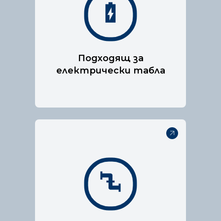
Нашата технология за
пожарогасене е специално
разработена, за да е
подходяща за електрически
табла.
Подходящ за
електрически табла
Нашата технология за
пожарогасене е специално
разработена, за да е
подходяща за електрически
табла.