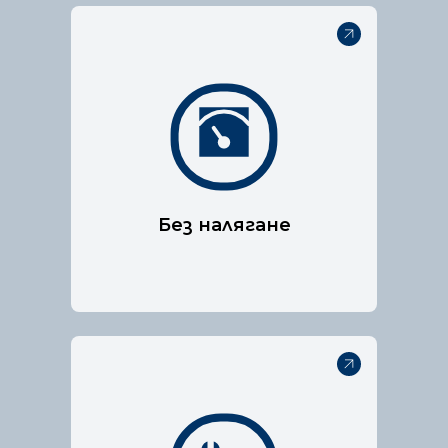
Нашата технология за
пожарогасене е специално
разработена, за да е
подходяща за електрически
табла.
Без налягане
Нашата технология за