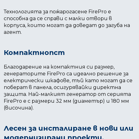
Технологията за пожарогасене FirePro е
способна да се справи с малки отвори в
корпуса, които могат да доведат до загуба на
агент.
Компактнопст
Благодарение на компактния си размер,
генераторите FirePro са идеално решение за
електрически шкафове, тъй като могат да се
поберат в панела, осигурявайки директна
защита. Най-малкият генератор от серията
FirePro е с размери 32 мм (диаметър) и 180 мм
(височина).
Лесен за инсталиране в нови или
модернизирани проекти.