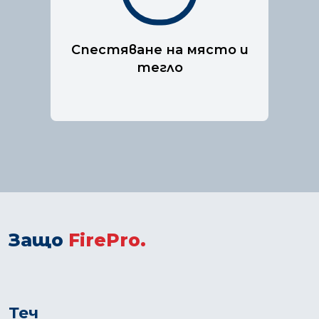
разработена, за да е
подходяща за електрически
табла.
Спестяване на място и
тегло
Защо
FirePro.
Теч