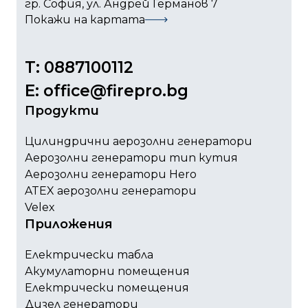
гр. София, ул. Андрей Германов 7
Покажи на картата
T: 0887100112
Е: office@firepro.bg
Продукти
Цилиндрични аерозолни генератори
Аерозолни генератори тип кутия
Аерозолни генератори Hero
ATEX аерозолни генератори
Velex
Приложения
Електрически табла
Акумулаторни помещения
Електрически помещения
Дизел генератори