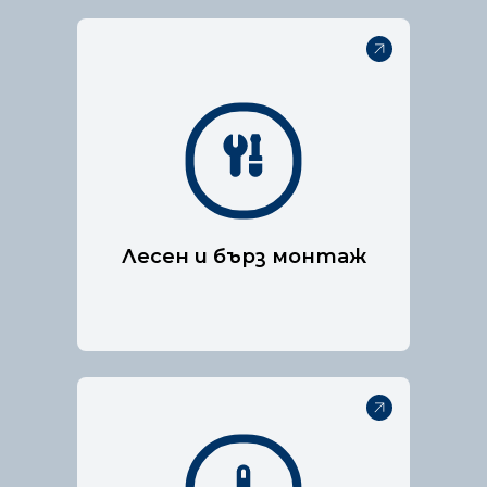
Нашата технология за
пожарогасене е специално
разработена, за да е
подходяща за електрически
табла.
Лесен и бърз монтаж